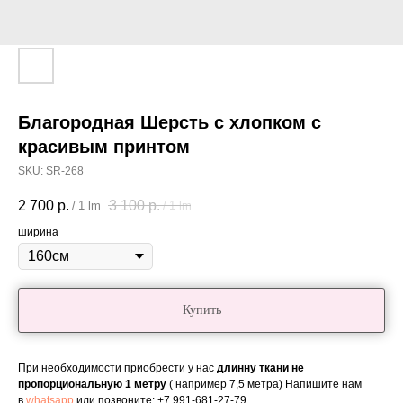
Благородная Шерсть с хлопком с
красивым принтом
SKU:
SR-268
2 700
р.
3 100
р.
/
1 lm
/
1 lm
ширина
Купить
При необходимости приобрести у нас
длинну ткани не
пропорциональную 1 метру
( например 7,5 метра) Напишите нам
в
whatsapp
или позвоните:
+7 991-681-27-79