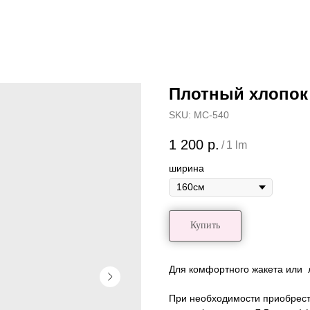
Плотный хлопок
SKU:
MC-540
1 200
р.
/
1 lm
ширина
Купить
Для комфортного жакета или л
При необходимости приобрест